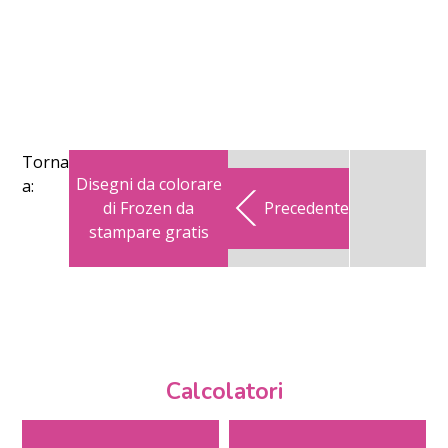
Torna
Disegni da colorare
a:
di Frozen da
Precedente
stampare gratis
Calcolatori