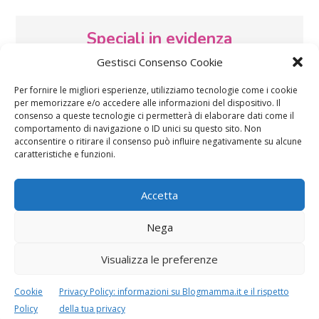
Speciali in evidenza
Gestisci Consenso Cookie
Per fornire le migliori esperienze, utilizziamo tecnologie come i cookie
per memorizzare e/o accedere alle informazioni del dispositivo. Il
consenso a queste tecnologie ci permetterà di elaborare dati come il
comportamento di navigazione o ID unici su questo sito. Non
acconsentire o ritirare il consenso può influire negativamente su alcune
caratteristiche e funzioni.
Vaccini
SOS Pediatra
Accetta
Nega
Visualizza le preferenze
Festa della mamma:
Le settimane di
lavoretti, biglietti
Cookie
Privacy Policy: informazioni su Blogmamma.it e il rispetto
gravidanza
d’auguri, filastrocche
Policy
della tua privacy