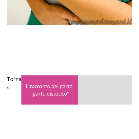
Torna
Il racconto del parto:
a:
“parto distocico”