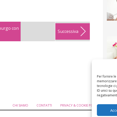
burgo con
Successiva
F
mamm
bigli
fi
Per fornire l
memorizzare e
tecnologie ci
ID unici su qu
negativamente
CHI SIAMO
CONTATTI
PRIVACY & COOKIE POLICY
MODIF
Acc