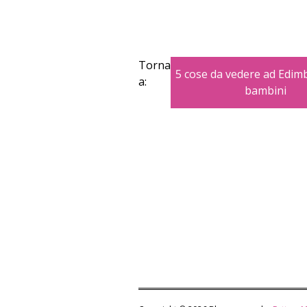
Torna
5 cose da vedere ad Edim
a:
bambini