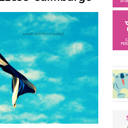
DI 
C
PES