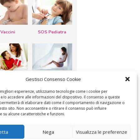
Vaccini
SOS Pediatra
esta della
Le settimane di
Gestisci Consenso Cookie
a: lavoretti,
gravidanza
etti d’auguri,
lastrocche
e migliori esperienze, utilizziamo tecnologie come i cookie per
/o accedere alle informazioni del dispositivo. Il consenso a queste
 permetterà di elaborare dati come il comportamento di navigazione o
esto sito. Non acconsentire o ritirare il consenso può influire
 su alcune caratteristiche e funzioni.
ICA IL CONSENSO
COOKIE POLICY (UE)
etta
Nega
Visualizza le preferenze