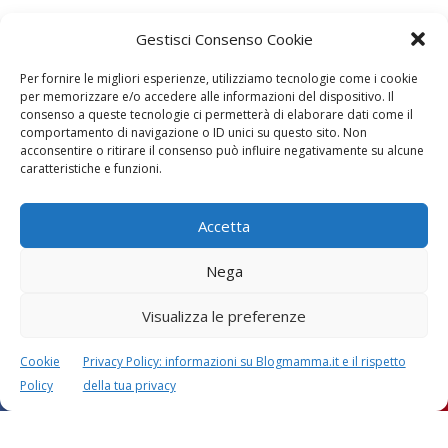
Gestisci Consenso Cookie
Per fornire le migliori esperienze, utilizziamo tecnologie come i cookie
per memorizzare e/o accedere alle informazioni del dispositivo. Il
consenso a queste tecnologie ci permetterà di elaborare dati come il
Calcolatori
comportamento di navigazione o ID unici su questo sito. Non
acconsentire o ritirare il consenso può influire negativamente su alcune
caratteristiche e funzioni.
Accetta
CALCOLO SETTIMANE DI
CALCOLO
GRAVIDANZA
DATA PARTO
Nega
Visualizza le preferenze
Cookie
Privacy Policy: informazioni su Blogmamma.it e il rispetto
Policy
della tua privacy
CALCOLO
CALCOLO
PESO BAMBINO
PERIODO FERTILE