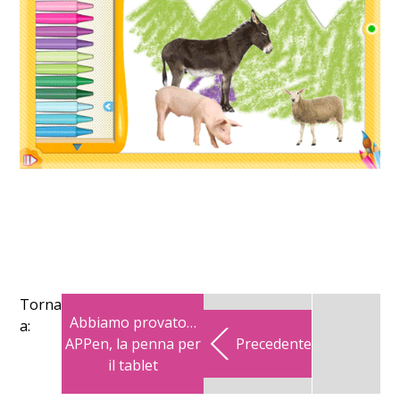
Torna
Abbiamo provato…
a:
APPen, la penna per
Precedente
il tablet