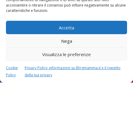
Vaccini
SOS Pediatra
acconsentire o ritirare il consenso può influire negativamente su alcune
caratteristiche e funzioni.
Accetta
Nega
Visualizza le preferenze
Festa della mamma:
Le settimane di
lavoretti, biglietti
gravidanza
d’auguri, filastrocche
Cookie
Privacy Policy: informazioni su Blogmamma.it e il rispetto
Policy
della tua privacy
Chi siamo
Contatti
Privacy & Cookie Policy
Modifica il consenso
Cookie Policy (UE)
Copyright © 2026 Blogmamma by
FattoreMamma
Design e sviluppo
colorinside studio
con
Atelier FattoreMamma