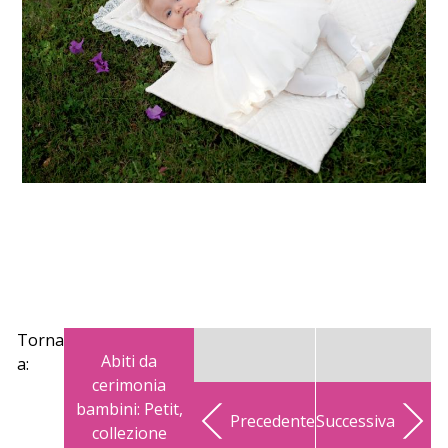
Torna
Abiti da
a:
cerimonia
bambini: Petit,
Precedente
Successiva
collezione