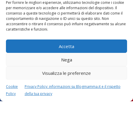
Per fornire le migliori esperienze, utilizziamo tecnologie come i cookie
per memorizzare e/o accedere alle informazioni del dispositivo. Il
consenso a queste tecnologie ci permetterà di elaborare dati come il
comportamento di navigazione o ID unici su questo sito. Non
acconsentire o ritirare il consenso può influire negativamente su alcune
Vaccini
SOS Pediatra
caratteristiche e funzioni.
Accetta
Nega
Visualizza le preferenze
Festa della mamma:
Le settimane di
lavoretti, biglietti
gravidanza
d’auguri, filastrocche
Cookie
Privacy Policy: informazioni su Blogmamma.it e il rispetto
Policy
della tua privacy
Chi siamo
Contatti
Privacy & Cookie Policy
Modifica il consenso
Cookie Policy (UE)