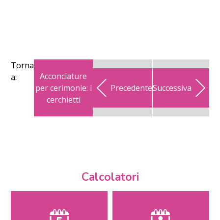
Torna
Acconciature
a:
per cerimonie: i
Precedente
Successiva
cerchietti
Calcolatori