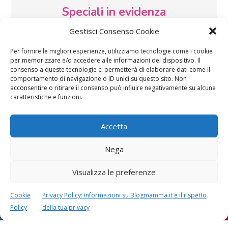
Speciali in evidenza
Gestisci Consenso Cookie
Per fornire le migliori esperienze, utilizziamo tecnologie come i cookie
per memorizzare e/o accedere alle informazioni del dispositivo. Il
consenso a queste tecnologie ci permetterà di elaborare dati come il
comportamento di navigazione o ID unici su questo sito. Non
acconsentire o ritirare il consenso può influire negativamente su alcune
Vaccini
SOS Pediatra
caratteristiche e funzioni.
Accetta
Nega
Visualizza le preferenze
Festa della mamma:
Le settimane di
lavoretti, biglietti
gravidanza
Cookie
Privacy Policy: informazioni su Blogmamma.it e il rispetto
d’auguri, filastrocche
Policy
della tua privacy