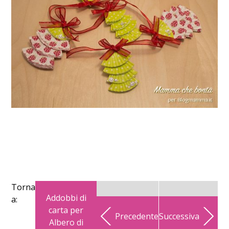
Torna
Addobbi di
a:
carta per
Precedente
Successiva
Albero di