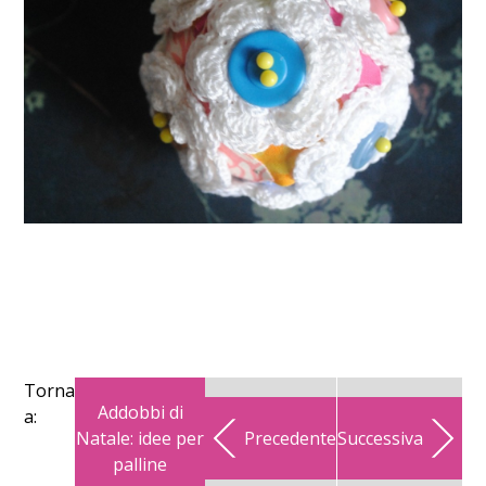
Torna
Addobbi di
a:
Natale: idee per
Precedente
Successiva
palline