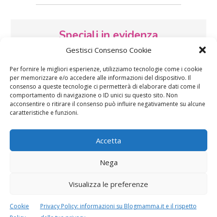
Speciali in evidenza
Gestisci Consenso Cookie
Per fornire le migliori esperienze, utilizziamo tecnologie come i cookie
per memorizzare e/o accedere alle informazioni del dispositivo. Il
consenso a queste tecnologie ci permetterà di elaborare dati come il
comportamento di navigazione o ID unici su questo sito. Non
acconsentire o ritirare il consenso può influire negativamente su alcune
caratteristiche e funzioni.
Vaccini
SOS Pediatra
Accetta
Nega
Visualizza le preferenze
Festa della mamma:
Le settimane di
Cookie
Privacy Policy: informazioni su Blogmamma.it e il rispetto
lavoretti, biglietti
gravidanza
d’auguri, filastrocche