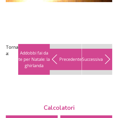
Torna
Addobbi fai da
a:
te per Natale: la
Precedente
Successiva
ghirlanda
Calcolatori