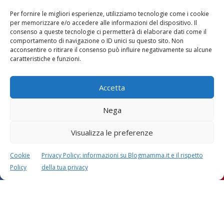
Per fornire le migliori esperienze, utilizziamo tecnologie come i cookie
per memorizzare e/o accedere alle informazioni del dispositivo. Il
consenso a queste tecnologie ci permetterà di elaborare dati come il
comportamento di navigazione o ID unici su questo sito. Non
acconsentire o ritirare il consenso può influire negativamente su alcune
Vaccini
SOS Pediatra
caratteristiche e funzioni.
Accetta
Nega
Visualizza le preferenze
Festa della mamma:
Le settimane di
lavoretti, biglietti
gravidanza
d’auguri, filastrocche
Cookie
Privacy Policy: informazioni su Blogmamma.it e il rispetto
Policy
della tua privacy
Chi siamo
Contatti
Privacy & Cookie Policy