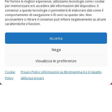
Per fornire le migliori esperienze, utilizziamo tecnologie come i cookie
per memorizzare e/o accedere alle informazioni del dispositivo. Il
consenso a queste tecnologie ci permetterà di elaborare dati come il
comportamento di navigazione o ID unici su questo sito. Non
acconsentire o ritirare il consenso può influire negativamente su alcune
Vaccini
SOS Pediatra
caratteristiche e funzioni.
Accetta
Nega
Visualizza le preferenze
Festa della mamma:
Le settimane di
lavoretti, biglietti
gravidanza
d’auguri, filastrocche
Cookie
Privacy Policy: informazioni su Blogmamma.it e il rispetto
Policy
della tua privacy
Chi siamo
Contatti
Privacy & Cookie Policy
Modifica il consenso
Cookie Policy (UE)