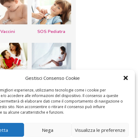
Vaccini
SOS Pediatra
esta della
Le settimane di
Gestisci Consenso Cookie
a: lavoretti,
gravidanza
etti d’auguri,
lastrocche
e migliori esperienze, utilizziamo tecnologie come i cookie per
/o accedere alle informazioni del dispositivo. Il consenso a queste
 permetterà di elaborare dati come il comportamento di navigazione o
esto sito. Non acconsentire o ritirare il consenso può influire
 su alcune caratteristiche e funzioni.
ICA IL CONSENSO
COOKIE POLICY (UE)
etta
Nega
Visualizza le preferenze