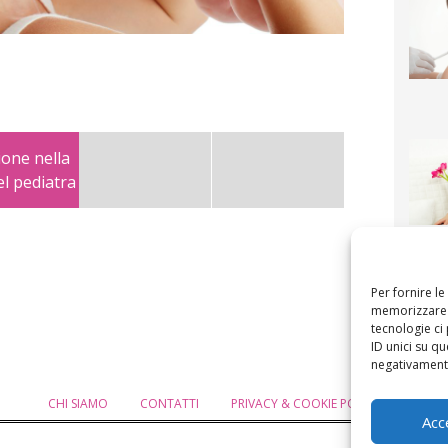
ione nella
el pediatra
F
mamm
bigli
fi
Per fornire l
memorizzare e
tecnologie ci
ID unici su qu
negativamente
CHI SIAMO
CONTATTI
PRIVACY & COOKIE POLICY
MODIF
Acc