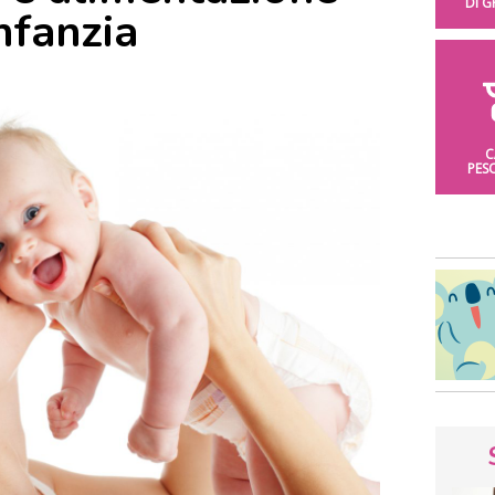
DI 
nfanzia
C
PES