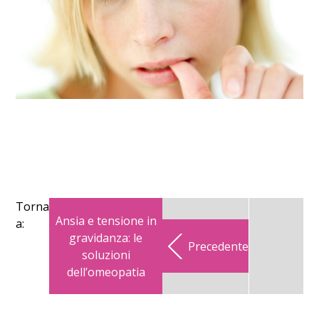
Torna
Ansia e tensione in
a:
gravidanza: le
Precedente
soluzioni
dell’omeopatia