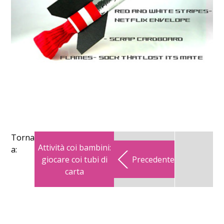
Torna
Attività coi bambini:
a:
giocare coi tubi di
Precedente
carta