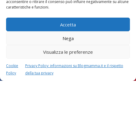
acconsentire o ritirare il consenso può influire negativamente su alcune
caratteristiche e funzioni.
Accetta
Nega
Visualizza le preferenze
Festa della mamma:
Le settimane di
lavoretti, biglietti
gravidanza
d’auguri, filastrocche
Cookie
Privacy Policy: informazioni su Blogmamma.it e il rispetto
Policy
della tua privacy
Chi siamo
Contatti
Privacy & Cookie Policy
Modifica il consenso
Cookie Policy (UE)
Copyright © 2026 Blogmamma by
FattoreMamma
Design e sviluppo
colorinside studio
con
Atelier FattoreMamma