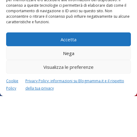
consenso a queste tecnologie ci permetterà di elaborare dati come il
comportamento di navigazione o ID unici su questo sito. Non
Vaccini
SOS Pediatra
acconsentire o ritirare il consenso può influire negativamente su alcune
caratteristiche e funzioni.
Accetta
Nega
Visualizza le preferenze
Festa della mamma:
Le settimane di
lavoretti, biglietti
gravidanza
d’auguri, filastrocche
Cookie
Privacy Policy: informazioni su Blogmamma.it e il rispetto
Policy
della tua privacy
Chi siamo
Contatti
Privacy & Cookie Policy
Modifica il consenso
Cookie Policy (UE)