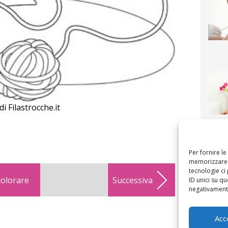
 Filastrocche.it
F
mamm
bigli
fi
Per fornire l
memorizzare e
tecnologie ci
colorare
Successiva
ID unici su qu
negativamente
Acc