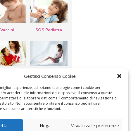
Vaccini
SOS Pediatra
esta della
Le settimane di
Gestisci Consenso Cookie
a: lavoretti,
gravidanza
etti d’auguri,
lastrocche
e migliori esperienze, utilizziamo tecnologie come i cookie per
/o accedere alle informazioni del dispositivo. Il consenso a queste
 permetterà di elaborare dati come il comportamento di navigazione o
esto sito. Non acconsentire o ritirare il consenso può influire
 su alcune caratteristiche e funzioni.
etta
Nega
Visualizza le preferenze