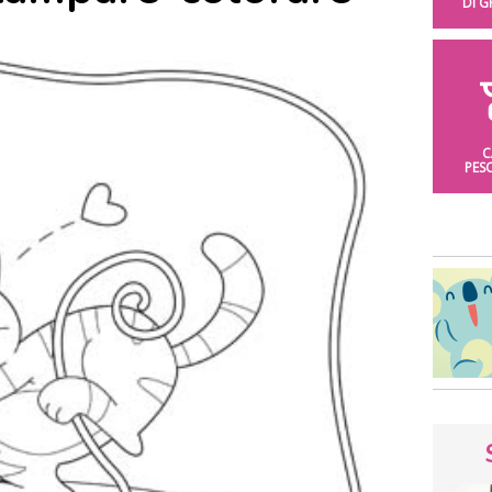
DI 
C
PES