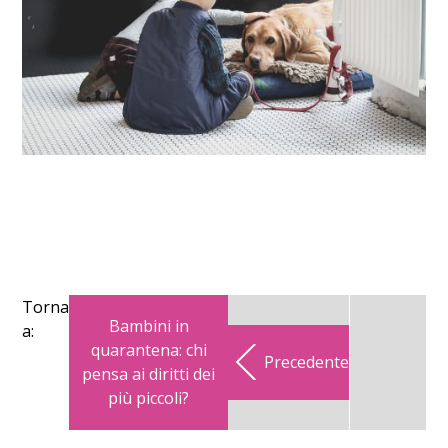
Torna
Bambini in
a:
quarantena: chi
Precedente
pensa ai diritti dei
più piccoli?