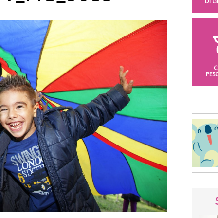
DI 
C
PES