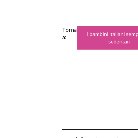
Torna
I bambini italiani sem
a:
sedentari