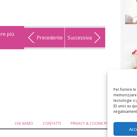
pre più
Precedente
Successiva
F
mamm
bigli
fi
Per fornire l
memorizzare e
tecnologie ci
ID unici su qu
negativamente
CHI SIAMO
CONTATTI
PRIVACY & COOKIE POLICY
MODIF
Acc