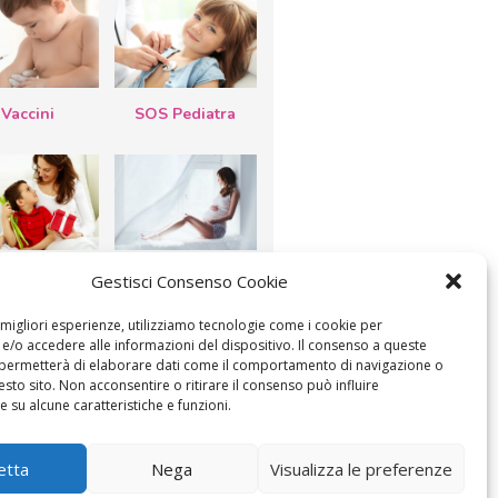
Vaccini
SOS Pediatra
esta della
Le settimane di
Gestisci Consenso Cookie
a: lavoretti,
gravidanza
etti d’auguri,
lastrocche
e migliori esperienze, utilizziamo tecnologie come i cookie per
/o accedere alle informazioni del dispositivo. Il consenso a queste
 permetterà di elaborare dati come il comportamento di navigazione o
esto sito. Non acconsentire o ritirare il consenso può influire
 su alcune caratteristiche e funzioni.
ICA IL CONSENSO
COOKIE POLICY (UE)
etta
Nega
Visualizza le preferenze