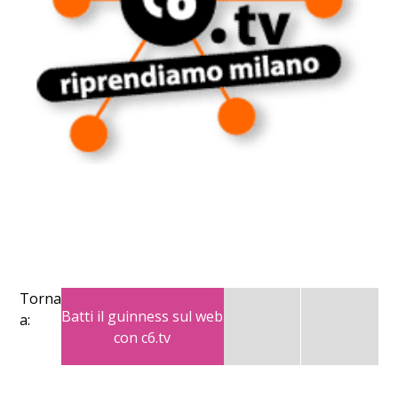
Torna
Batti il guinness sul web
a:
con c6.tv