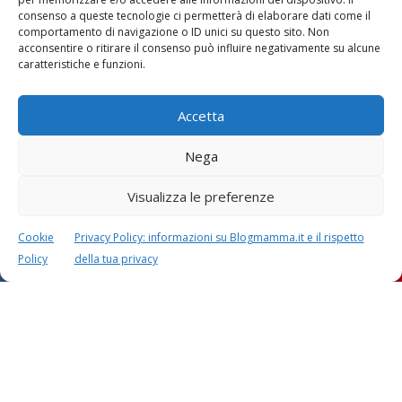
consenso a queste tecnologie ci permetterà di elaborare dati come il
comportamento di navigazione o ID unici su questo sito. Non
Vaccini
SOS Pediatra
acconsentire o ritirare il consenso può influire negativamente su alcune
caratteristiche e funzioni.
Accetta
Nega
Visualizza le preferenze
Festa della mamma:
Le settimane di
lavoretti, biglietti
gravidanza
d’auguri, filastrocche
Cookie
Privacy Policy: informazioni su Blogmamma.it e il rispetto
Policy
della tua privacy
Chi siamo
Contatti
Privacy & Cookie Policy
Modifica il consenso
Cookie Policy (UE)