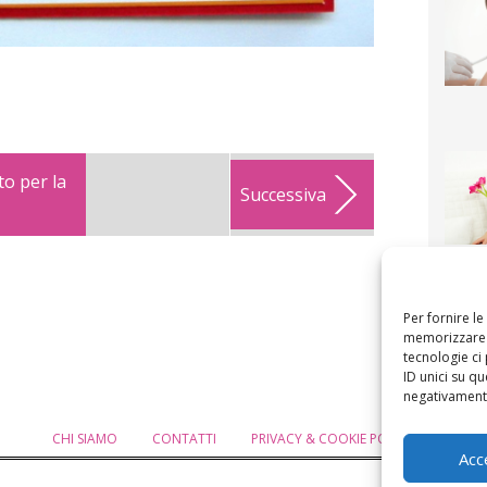
to per la
Successiva
F
mamm
bigli
fi
Per fornire l
memorizzare e
tecnologie ci
ID unici su qu
negativamente
CHI SIAMO
CONTATTI
PRIVACY & COOKIE POLICY
MODIF
Acc