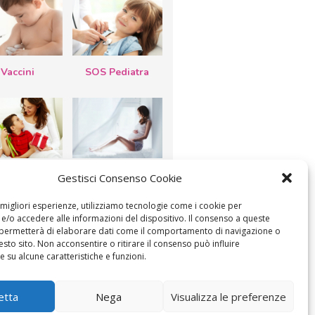
Vaccini
SOS Pediatra
esta della
Le settimane di
Gestisci Consenso Cookie
a: lavoretti,
gravidanza
etti d’auguri,
lastrocche
e migliori esperienze, utilizziamo tecnologie come i cookie per
/o accedere alle informazioni del dispositivo. Il consenso a queste
 permetterà di elaborare dati come il comportamento di navigazione o
esto sito. Non acconsentire o ritirare il consenso può influire
 su alcune caratteristiche e funzioni.
ICA IL CONSENSO
COOKIE POLICY (UE)
etta
Nega
Visualizza le preferenze