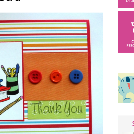
DI 
C
PES