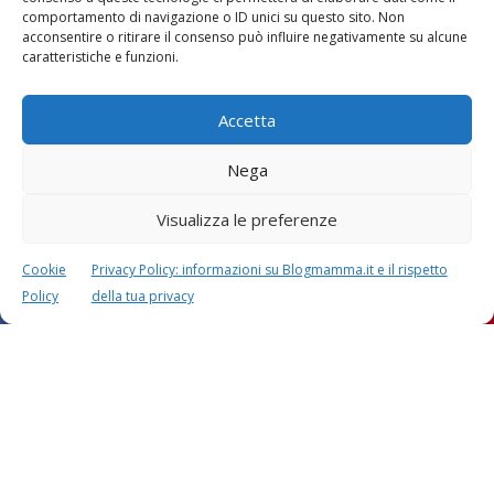
comportamento di navigazione o ID unici su questo sito. Non
Vaccini
SOS Pediatra
acconsentire o ritirare il consenso può influire negativamente su alcune
caratteristiche e funzioni.
Accetta
Nega
Visualizza le preferenze
Festa della mamma:
Le settimane di
lavoretti, biglietti
gravidanza
d’auguri, filastrocche
Cookie
Privacy Policy: informazioni su Blogmamma.it e il rispetto
Policy
della tua privacy
Chi siamo
Contatti
Privacy & Cookie Policy
Modifica il consenso
Cookie Policy (UE)
Copyright © 2026 Blogmamma by
FattoreMamma