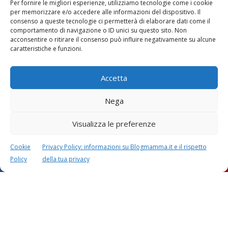
Per fornire le migliori esperienze, utilizziamo tecnologie come i cookie
per memorizzare e/o accedere alle informazioni del dispositivo. Il
consenso a queste tecnologie ci permetterà di elaborare dati come il
comportamento di navigazione o ID unici su questo sito. Non
acconsentire o ritirare il consenso può influire negativamente su alcune
Vaccini
SOS Pediatra
caratteristiche e funzioni.
Accetta
Nega
Visualizza le preferenze
Festa della mamma:
Le settimane di
lavoretti, biglietti
gravidanza
d’auguri, filastrocche
Cookie
Privacy Policy: informazioni su Blogmamma.it e il rispetto
Policy
della tua privacy
Chi siamo
Contatti
Privacy & Cookie Policy
Modifica il consenso
Cookie Policy (UE)