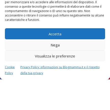
per memorizzare e/o accedere alle informazioni del dispositivo. Il
consenso a queste tecnologie ci permetterà di elaborare dati come il
comportamento di navigazione o ID unici su questo sito. Non
Vaccini
SOS Pediatra
acconsentire o ritirare il consenso può influire negativamente su alcune
caratteristiche e funzioni.
Accetta
Nega
Visualizza le preferenze
Festa della mamma:
Le settimane di
lavoretti, biglietti
gravidanza
d’auguri, filastrocche
Cookie
Privacy Policy: informazioni su Blogmamma.it e il rispetto
Policy
della tua privacy
Chi siamo
Contatti
Privacy & Cookie Policy
Modifica il consenso
Cookie Policy (UE)