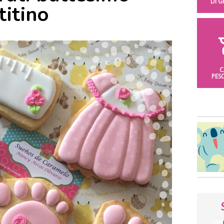
DI 
itino
C
PES