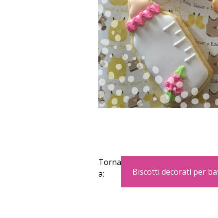
Torna
Biscotti decorati per b
a: