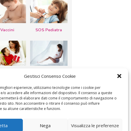
Vaccini
SOS Pediatra
esta della
Le settimane di
Gestisci Consenso Cookie
a: lavoretti,
gravidanza
etti d’auguri,
lastrocche
e migliori esperienze, utilizziamo tecnologie come i cookie per
/o accedere alle informazioni del dispositivo. Il consenso a queste
 permetterà di elaborare dati come il comportamento di navigazione o
esto sito. Non acconsentire o ritirare il consenso può influire
 su alcune caratteristiche e funzioni.
etta
Nega
Visualizza le preferenze