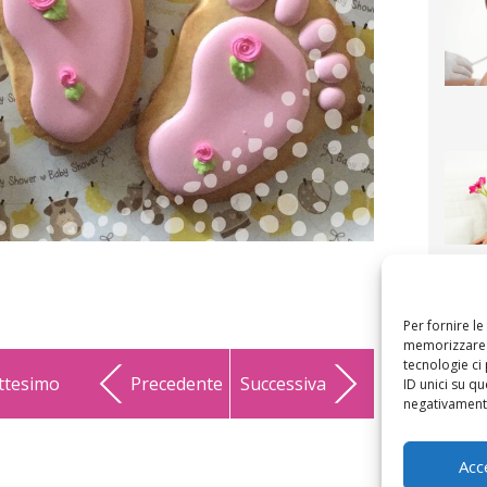
F
mamm
bigli
fi
Per fornire l
memorizzare e
tecnologie ci
attesimo
Precedente
Successiva
ID unici su qu
negativamente
Acc