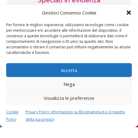
Speciali in evidenza
Gestisci Consenso Cookie
Per fornire le migliori esperienze, utilizziamo tecnologie come i cookie
per memorizzare e/o accedere alle informazioni del dispositivo. Il
consenso a queste tecnologie ci permetterà di elaborare dati come il
comportamento di navigazione o ID unici su questo sito. Non
acconsentire o ritirare il consenso può influire negativamente su alcune
Vaccini
SOS Pediatra
caratteristiche e funzioni.
Accetta
Nega
Visualizza le preferenze
Festa della mamma:
Le settimane di
lavoretti, biglietti
gravidanza
Cookie
Privacy Policy: informazioni su Blogmamma.it e il rispetto
d’auguri, filastrocche
Policy
della tua privacy