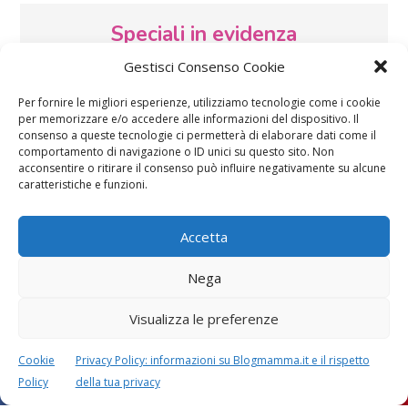
Speciali in evidenza
Gestisci Consenso Cookie
Per fornire le migliori esperienze, utilizziamo tecnologie come i cookie
per memorizzare e/o accedere alle informazioni del dispositivo. Il
consenso a queste tecnologie ci permetterà di elaborare dati come il
comportamento di navigazione o ID unici su questo sito. Non
acconsentire o ritirare il consenso può influire negativamente su alcune
Vaccini
SOS Pediatra
caratteristiche e funzioni.
Accetta
Nega
Visualizza le preferenze
Festa della mamma:
Le settimane di
lavoretti, biglietti
gravidanza
Cookie
Privacy Policy: informazioni su Blogmamma.it e il rispetto
d’auguri, filastrocche
Policy
della tua privacy