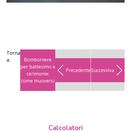
Torna
Bomboniere
a:
per battesimo e
Precedente
Successiva
cerimonie:
come muoversi
Calcolatori