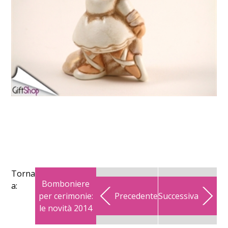
Torna
Bomboniere
a:
per cerimonie:
Precedente
Successiva
le novità 2014