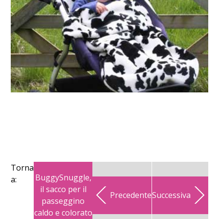
Torna
BuggySnuggle,
a:
il sacco per il
Precedente
Successiva
passeggino
caldo e colorato