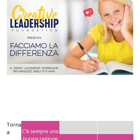
Torna
C’è sempre una
a:
buona ragione