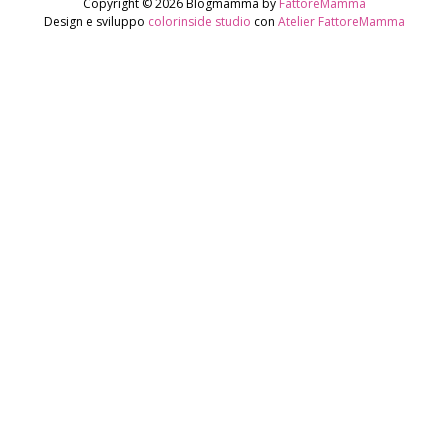
Copyright © 2026 Blogmamma by
FattoreMamma
Design e sviluppo
colorinside studio
con
Atelier FattoreMamma