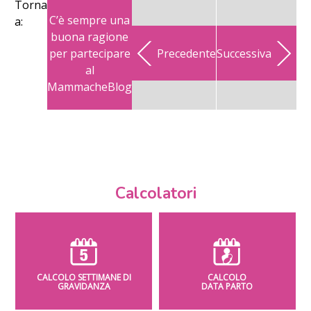
Torna
C’è sempre una
a:
buona ragione
per partecipare
Precedente
Successiva
al
MammacheBlog
Calcolatori
CALCOLO SETTIMANE DI
CALCOLO
GRAVIDANZA
DATA PARTO