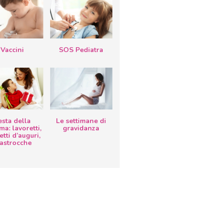
Vaccini
SOS Pediatra
esta della
Le settimane di
a: lavoretti,
gravidanza
etti d’auguri,
lastrocche