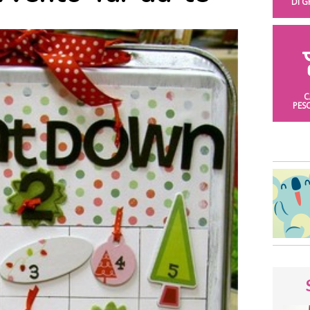
DI 
C
PES