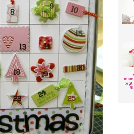
F
mamm
bigli
fi