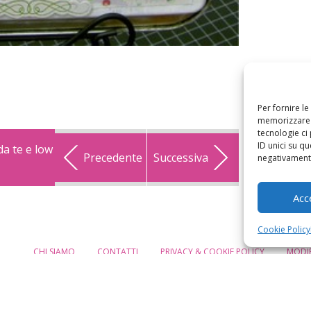
Per fornire l
memorizzare e
tecnologie ci
ID unici su qu
da te e low
Precedente
Successiva
negativamente
Acc
Cookie Policy
CHI SIAMO
CONTATTI
PRIVACY & COOKIE POLICY
MODIF
eMamma
telier FattoreMamma