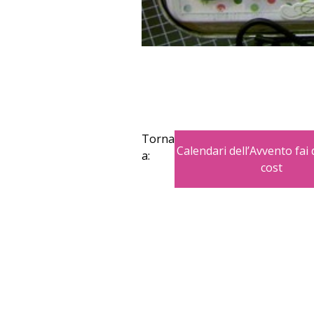
Torna
Calendari dell’Avvento fai 
a:
cost
Copyright © 2026 Blogmamma by
Fattor
Design e sviluppo
colorinside studio
con
A