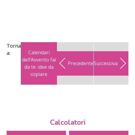
Torna
Calendari
a:
dell’Avvento fai
Precedente
Successiva
da te: idee da
copiare
Calcolatori