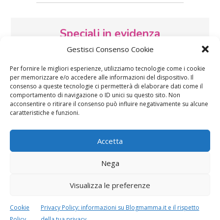
Speciali in evidenza
Gestisci Consenso Cookie
Per fornire le migliori esperienze, utilizziamo tecnologie come i cookie
per memorizzare e/o accedere alle informazioni del dispositivo. Il
consenso a queste tecnologie ci permetterà di elaborare dati come il
comportamento di navigazione o ID unici su questo sito. Non
acconsentire o ritirare il consenso può influire negativamente su alcune
caratteristiche e funzioni.
Vaccini
SOS Pediatra
Accetta
Nega
Visualizza le preferenze
Festa della mamma:
Le settimane di
Cookie
Privacy Policy: informazioni su Blogmamma.it e il rispetto
lavoretti, biglietti
gravidanza
d’auguri, filastrocche
Policy
della tua privacy