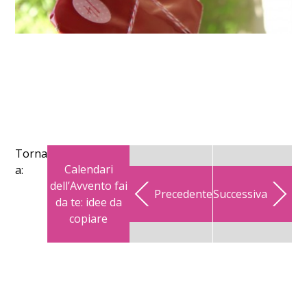
Torna
Calendari
a:
dell’Avvento fai
Precedente
Successiva
da te: idee da
copiare