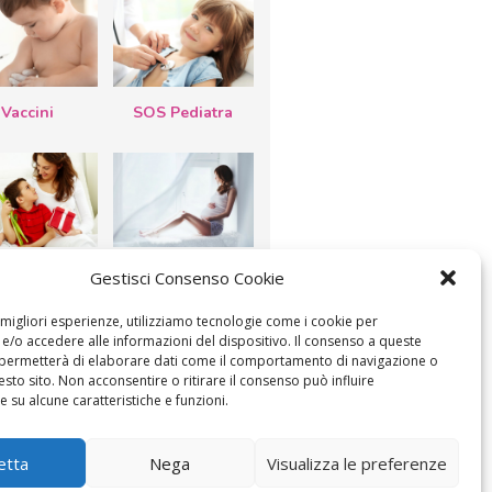
Vaccini
SOS Pediatra
esta della
Le settimane di
Gestisci Consenso Cookie
a: lavoretti,
gravidanza
etti d’auguri,
lastrocche
e migliori esperienze, utilizziamo tecnologie come i cookie per
/o accedere alle informazioni del dispositivo. Il consenso a queste
 permetterà di elaborare dati come il comportamento di navigazione o
esto sito. Non acconsentire o ritirare il consenso può influire
 su alcune caratteristiche e funzioni.
ICA IL CONSENSO
COOKIE POLICY (UE)
etta
Nega
Visualizza le preferenze