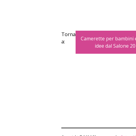
Torna
Camerette per bambini e
a:
idee dal Salone 2