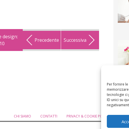
 design:
Precedente
Successiva
010
F
mamm
bigli
fi
Per fornire l
memorizzare e
tecnologie ci
ID unici su qu
negativamente
CHI SIAMO
CONTATTI
PRIVACY & COOKIE POLICY
MODIF
Acc