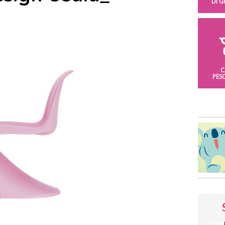
DI 
C
PES