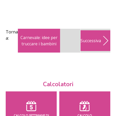
Torna
Carnevale: idee per
a:
Successiva
truccare i bambini
Calcolatori
CALCOLO SETTIMANE DI
CALCOLO