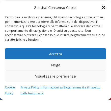
Gestisci Consenso Cookie
Per fornire le migliori esperienze, utilizziamo tecnologie come i cookie
per memorizzare e/o accedere alle informazioni del dispositivo. Il
consenso a queste tecnologie ci permetterà di elaborare dati come il
comportamento di navigazione o ID unici su questo sito. Non
acconsentire o ritirare il consenso può influire negativamente su alcune
Vaccini
SOS Pediatra
caratteristiche e funzioni.
Accetta
Nega
Visualizza le preferenze
Festa della mamma:
Le settimane di
lavoretti, biglietti
gravidanza
Cookie
Privacy Policy: informazioni su Blogmamma.it e il rispetto
d’auguri, filastrocche
Policy
della tua privacy