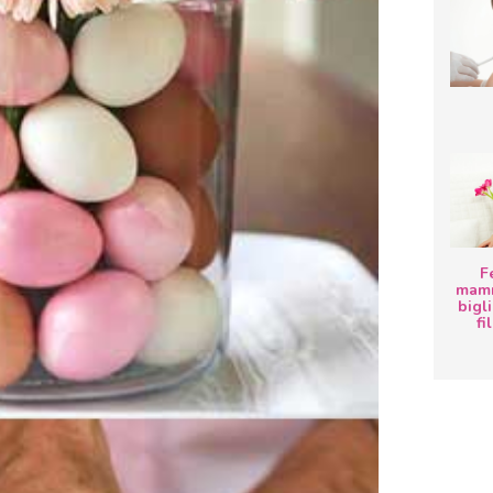
F
mamm
bigli
fi