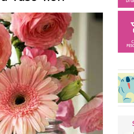
DI 
C
PES