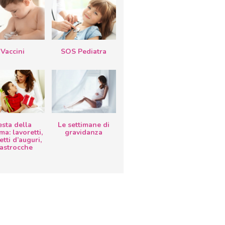
Vaccini
SOS Pediatra
esta della
Le settimane di
a: lavoretti,
gravidanza
etti d’auguri,
lastrocche