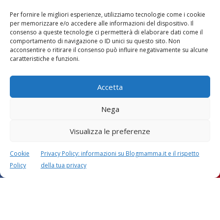
Per fornire le migliori esperienze, utilizziamo tecnologie come i cookie
per memorizzare e/o accedere alle informazioni del dispositivo. Il
consenso a queste tecnologie ci permetterà di elaborare dati come il
comportamento di navigazione o ID unici su questo sito. Non
acconsentire o ritirare il consenso può influire negativamente su alcune
Vaccini
SOS Pediatra
caratteristiche e funzioni.
Accetta
Nega
Visualizza le preferenze
Festa della mamma:
Le settimane di
lavoretti, biglietti
gravidanza
d’auguri, filastrocche
Cookie
Privacy Policy: informazioni su Blogmamma.it e il rispetto
Policy
della tua privacy
Chi siamo
Contatti
Privacy & Cookie Policy