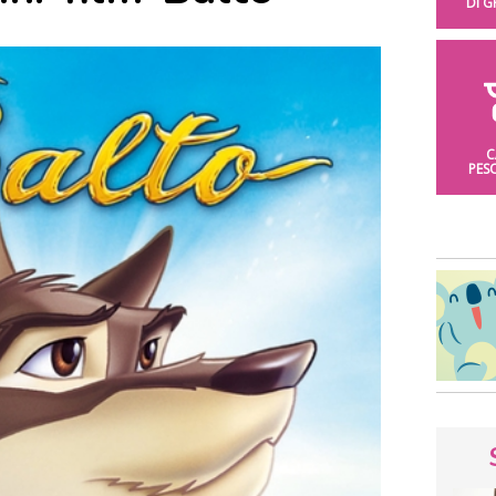
DI 
C
PES