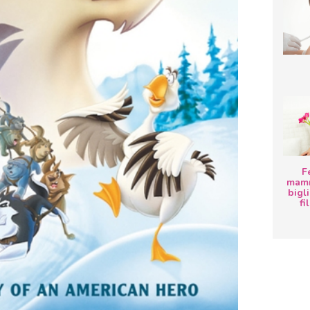
F
mamm
bigli
fi