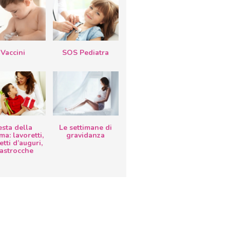
Vaccini
SOS Pediatra
esta della
Le settimane di
a: lavoretti,
gravidanza
etti d’auguri,
lastrocche