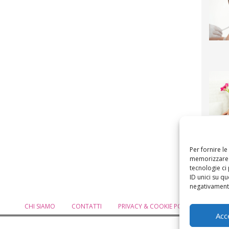
F
mamm
bigli
fi
Per fornire l
memorizzare e
tecnologie ci
ID unici su qu
negativamente
CHI SIAMO
CONTATTI
PRIVACY & COOKIE POLICY
MODIF
Acc