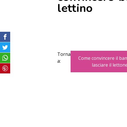
lettino
Torna
Come convincere il ba
a:
lasciare il letton