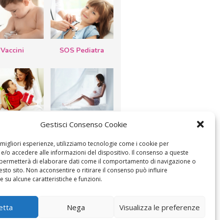
Vaccini
SOS Pediatra
esta della
Le settimane di
Gestisci Consenso Cookie
a: lavoretti,
gravidanza
etti d’auguri,
lastrocche
e migliori esperienze, utilizziamo tecnologie come i cookie per
/o accedere alle informazioni del dispositivo. Il consenso a queste
 permetterà di elaborare dati come il comportamento di navigazione o
esto sito. Non acconsentire o ritirare il consenso può influire
 su alcune caratteristiche e funzioni.
ICA IL CONSENSO
COOKIE POLICY (UE)
etta
Nega
Visualizza le preferenze