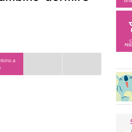
DI 
C
PES
mbino a
e