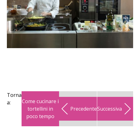
Torna
Come cucinare i
a:
tortellini in
Precedente
Successiva
poco tempo