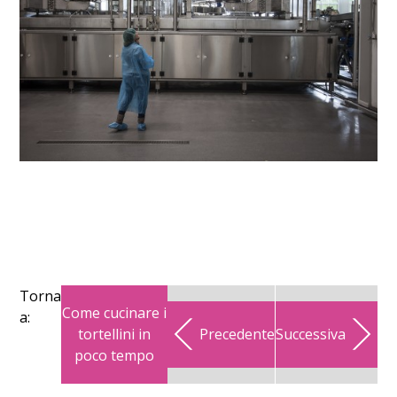
Torna
Come cucinare i
a:
tortellini in
Precedente
Successiva
poco tempo