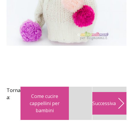
Torna
Come cucire
a:
cappellini per
Successiva
bambini