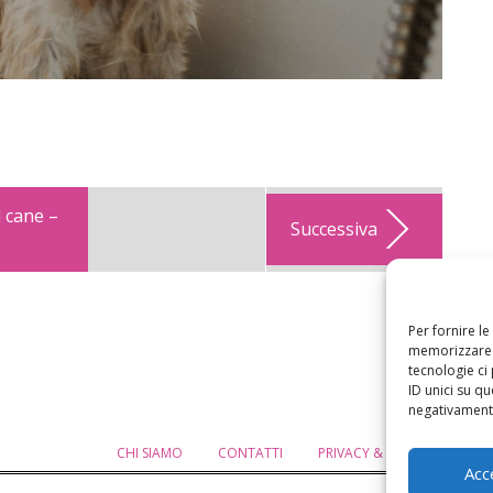
 cane –
Successiva
Per fornire l
memorizzare e
tecnologie ci
ID unici su qu
negativamente
CHI SIAMO
CONTATTI
PRIVACY & COOKIE POLICY
Acc