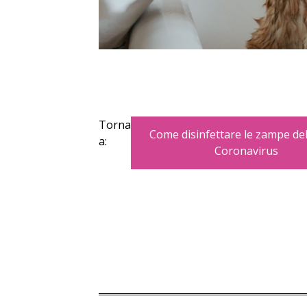
Torna
Come disinfettare le zampe del
a:
Coronavirus