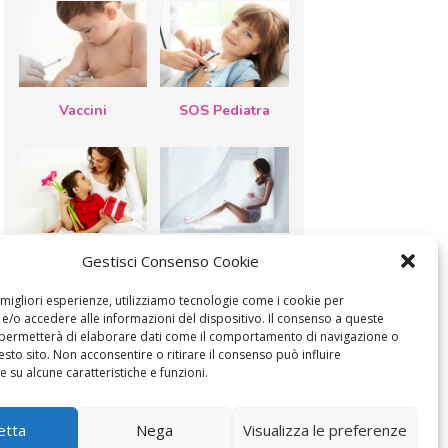
Vaccini
SOS Pediatra
Festa della
Le settimane di
Gestisci Consenso Cookie
mamma: lavoretti,
gravidanza
biglietti d’auguri,
filastrocche
e migliori esperienze, utilizziamo tecnologie come i cookie per
/o accedere alle informazioni del dispositivo. Il consenso a queste
 permetterà di elaborare dati come il comportamento di navigazione o
esto sito. Non acconsentire o ritirare il consenso può influire
 su alcune caratteristiche e funzioni.
MODIFICA IL CONSENSO
COOKIE POLICY (UE)
etta
Nega
Visualizza le preferenze