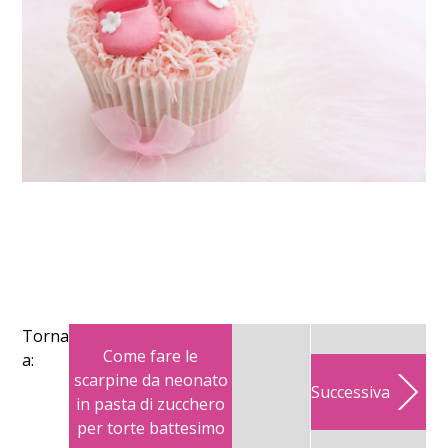
Torna
Come fare le
a:
scarpine da neonato
Successiva
in pasta di zucchero
per torte battesimo