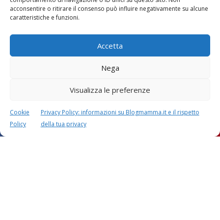
Vaccini
SOS Pediatra
acconsentire o ritirare il consenso può influire negativamente su alcune
caratteristiche e funzioni.
Accetta
Nega
Visualizza le preferenze
Festa della mamma:
Le settimane di
lavoretti, biglietti
gravidanza
d’auguri, filastrocche
Cookie
Privacy Policy: informazioni su Blogmamma.it e il rispetto
Policy
della tua privacy
Chi siamo
Contatti
Privacy & Cookie Policy
Modifica il consenso
Cookie Policy (UE)
Copyright © 2026 Blogmamma by
FattoreMamma
Design e sviluppo
colorinside studio
con
Atelier FattoreMamma