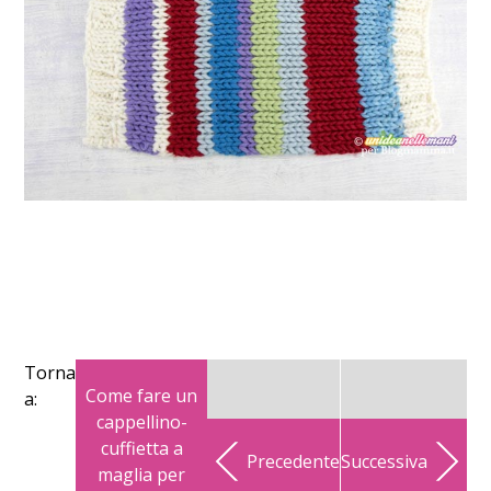
Torna
Come fare un
a:
cappellino-
cuffietta a
Precedente
Successiva
maglia per